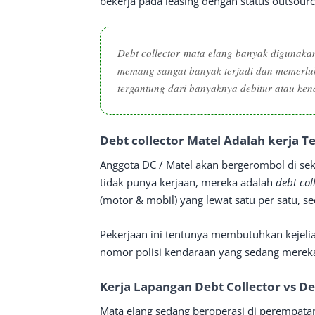
bekerja pada leasing dengan status outsourc
Debt collector
mata elang banyak digunakan 
memang sangat banyak terjadi dan memerlu
tergantung dari banyaknya debitur atau ken
Debt collector Matel Adalah kerja 
Anggota DC / Matel akan bergerombol di sek
tidak punya kerjaan, mereka adalah
debt col
(motor & mobil) yang lewat satu per satu,
Pekerjaan ini tentunya membutuhkan kejelian
nomor polisi kendaraan yang sedang mereka
Kerja Lapangan Debt Collector vs De
Mata elang sedang beroperasi di perempat