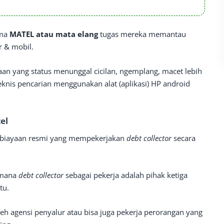
ama
MATEL atau mata elang
tugas mereka memantau
r & mobil.
an yang status menunggal cicilan, ngemplang, macet lebih
Teknis pencarian menggunakan alat (aplikasi) HP android
el
mbiayaan resmi yang mempekerjakan
debt collector
secara
i mana
debt collector
sebagai pekerja adalah pihak ketiga
tu.
leh agensi penyalur atau bisa juga pekerja perorangan yang