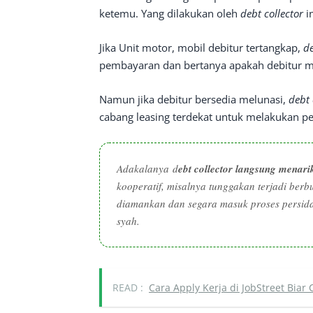
ketemu. Yang dilakukan oleh
debt collector
i
Jika Unit motor, mobil debitur tertangkap,
de
pembayaran dan bertanya apakah debitur ma
Namun jika debitur bersedia melunasi,
debt 
cabang leasing terdekat untuk melakukan 
Adakalanya
d
ebt collector
langsung menari
kooperatif, misalnya tunggakan terjadi be
diamankan dan segara masuk proses persida
syah.
READ :
Cara Apply Kerja di JobStreet Biar