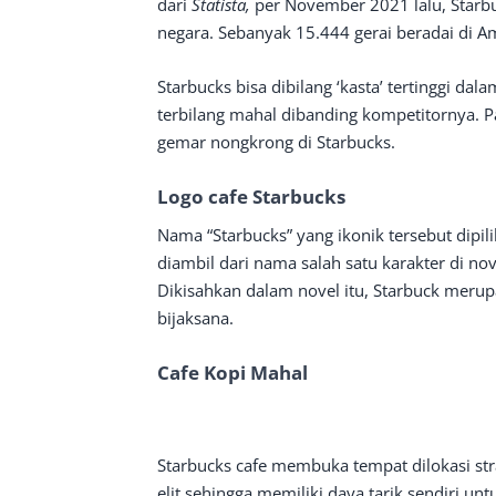
dari
Statista,
per November 2021 lalu, Starbu
negara. Sebanyak 15.444 gerai beradai di Am
Starbucks bisa dibilang ‘kasta’ tertinggi dal
terbilang mahal dibanding kompetitornya. Par
gemar nongkrong di Starbucks.
Logo cafe Starbucks
Nama “Starbucks” yang ikonik tersebut dipil
diambil dari nama salah satu karakter di no
Dikisahkan dalam novel itu, Starbuck meru
bijaksana.
Cafe Kopi Mahal
Starbucks cafe membuka tempat dilokasi strat
elit sehingga memiliki daya tarik sendiri un