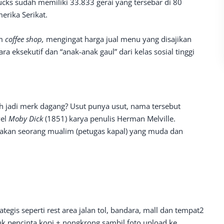
cks sudah memiliki 33.833 gerai yang tersebar di 80
erika Serikat.
am
coffee shop,
mengingat harga jual menu yang disajikan
a eksekutif dan “anak-anak gaul” dari kelas sosial tinggi
ih jadi merk dagang? Usut punya usut, nama tersebut
vel
Moby Dick
(1851) karya penulis Herman Melville.
pakan seorang mualim (petugas kapal) yang muda dan
egis seperti rest area jalan tol, bandara, mall dan tempat2
tuk pencinta kopi + nongkrong sambil foto upload ke