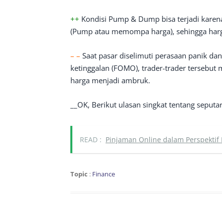
++
Kondisi Pump & Dump bisa terjadi karen
(Pump atau memompa harga), sehingga har
– –
Saat pasar diselimuti perasaan panik d
ketinggalan (FOMO), trader-trader tersebu
harga menjadi ambruk.
__OK, Berikut ulasan singkat tentang seputar 
READ :
Pinjaman Online dalam Perspektif 
Topic
:
Finance