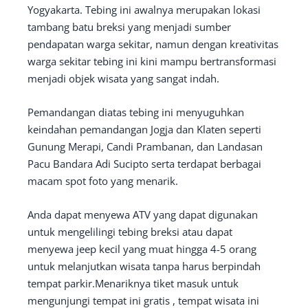
Yogyakarta. Tebing ini awalnya merupakan lokasi
tambang batu breksi yang menjadi sumber
pendapatan warga sekitar, namun dengan kreativitas
warga sekitar tebing ini kini mampu bertransformasi
menjadi objek wisata yang sangat indah.
Pemandangan diatas tebing ini menyuguhkan
keindahan pemandangan Jogja dan Klaten seperti
Gunung Merapi, Candi Prambanan, dan Landasan
Pacu Bandara Adi Sucipto serta terdapat berbagai
macam spot foto yang menarik.
Anda dapat menyewa ATV yang dapat digunakan
untuk mengelilingi tebing breksi atau dapat
menyewa jeep kecil yang muat hingga 4-5 orang
untuk melanjutkan wisata tanpa harus berpindah
tempat parkir.Menariknya tiket masuk untuk
mengunjungi tempat ini gratis , tempat wisata ini