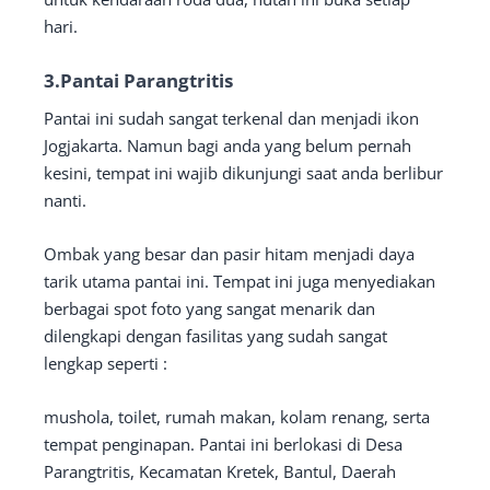
hari.
3.Pantai Parangtritis
Pantai ini sudah sangat terkenal dan menjadi ikon
Jogjakarta. Namun bagi anda yang belum pernah
kesini, tempat ini wajib dikunjungi saat anda berlibur
nanti.
Ombak yang besar dan pasir hitam menjadi daya
tarik utama pantai ini. Tempat ini juga menyediakan
berbagai spot foto yang sangat menarik dan
dilengkapi dengan fasilitas yang sudah sangat
lengkap seperti :
mushola, toilet, rumah makan, kolam renang, serta
tempat penginapan. Pantai ini berlokasi di Desa
Parangtritis, Kecamatan Kretek, Bantul, Daerah