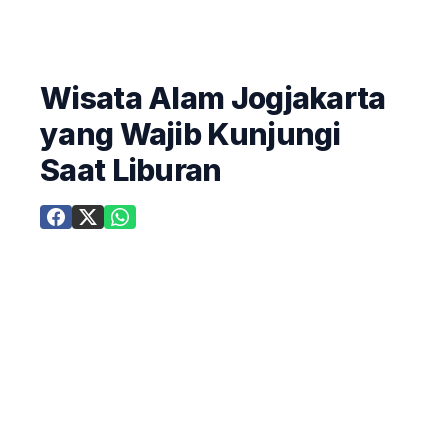
Wisata Alam Jogjakarta
yang Wajib Kunjungi
Saat Liburan