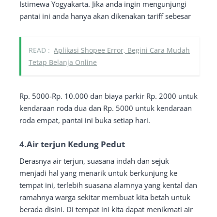
Istimewa Yogyakarta. Jika anda ingin mengunjungi
pantai ini anda hanya akan dikenakan tariff sebesar
READ :
Aplikasi Shopee Error, Begini Cara Mudah
Tetap Belanja Online
Rp. 5000-Rp. 10.000 dan biaya parkir Rp. 2000 untuk
kendaraan roda dua dan Rp. 5000 untuk kendaraan
roda empat, pantai ini buka setiap hari.
4.Air terjun Kedung Pedut
Derasnya air terjun, suasana indah dan sejuk
menjadi hal yang menarik untuk berkunjung ke
tempat ini, terlebih suasana alamnya yang kental dan
ramahnya warga sekitar membuat kita betah untuk
berada disini. Di tempat ini kita dapat menikmati air