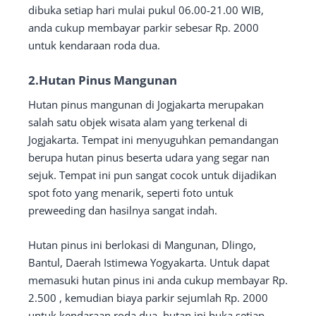
dibuka setiap hari mulai pukul 06.00-21.00 WIB,
anda cukup membayar parkir sebesar Rp. 2000
untuk kendaraan roda dua.
2.Hutan Pinus Mangunan
Hutan pinus mangunan di Jogjakarta merupakan
salah satu objek wisata alam yang terkenal di
Jogjakarta. Tempat ini menyuguhkan pemandangan
berupa hutan pinus beserta udara yang segar nan
sejuk. Tempat ini pun sangat cocok untuk dijadikan
spot foto yang menarik, seperti foto untuk
preweeding dan hasilnya sangat indah.
Hutan pinus ini berlokasi di Mangunan, Dlingo,
Bantul, Daerah Istimewa Yogyakarta. Untuk dapat
memasuki hutan pinus ini anda cukup membayar Rp.
2.500 , kemudian biaya parkir sejumlah Rp. 2000
untuk kendaraan roda dua, hutan ini buka setiap