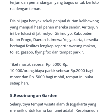
terjun dan pemandangan yang bagus untuk berfoto
ria dengan teman.
Disini juga banyak sekali penjual durian kalibawang
yang menjual hasil panen mereka sendir. Air terjun
ini berlokasi di Jatimulyo, Girimulyo, Kabupaten
Kulon Progo, Daerah Istimewa Yogyakarta, tersedia
berbagai fasilitas lengkap seperti : warung makan,
toilet, gazebo, flying fox dan tempat parkir.
Tiket masuk sebesar Rp. 5000-Rp.
10.000/orang,biaya parkir sebesar Rp.2000 bagi
motor dan Rp. 5000 bagi mobil, tempat ini buka
setiap hari.
5.Resoinangun Garden
Selanjutnya tempat wisata alam di Jogjakarta yang
menarik untuk kamu kunjungi adalah Resoinangun