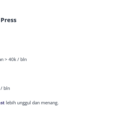
dPress
n > 40k / bln
/ bln
st
lebih unggul dan menang.