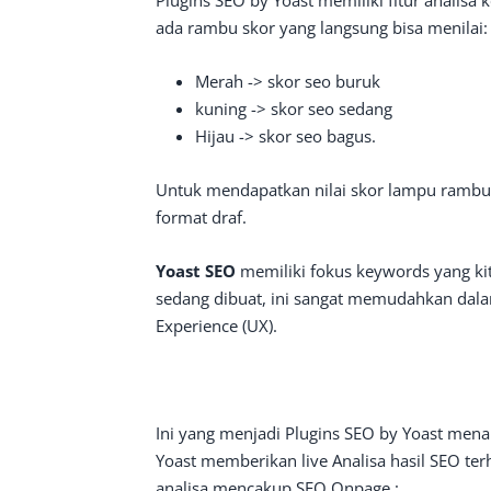
Plugins SEO by Yoast memiliki fitur analisa k
ada rambu skor yang langsung bisa menilai:
Merah -> skor seo buruk
kuning -> skor seo sedang
Hijau -> skor seo bagus.
Untuk mendapatkan nilai skor lampu rambu 
format draf.
Yoast SEO
memiliki fokus keywords yang kit
sedang dibuat, ini sangat memudahkan dala
Experience (UX).
Ini yang menjadi Plugins SEO by Yoast mena
Yoast memberikan live Analisa hasil SEO terh
analisa mencakup SEO Onpage :