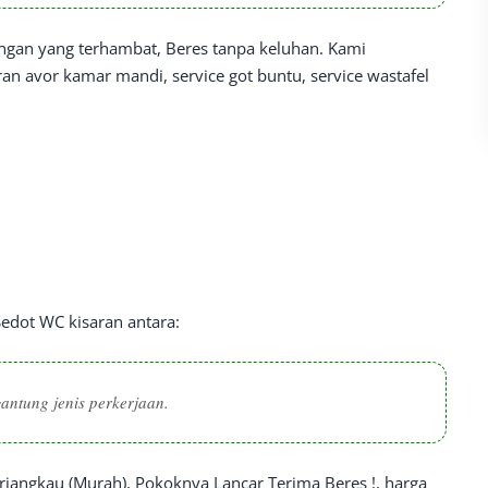
angan yang terhambat, Beres tanpa keluhan. Kami
an avor kamar mandi, service got buntu, service wastafel
edot WC kisaran antara:
gantung jenis perkerjaan.
angkau (Murah), Pokoknya Lancar Terima Beres !, harga