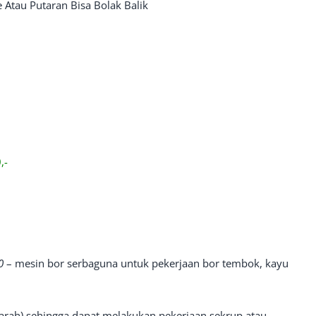
le Atau Putaran Bisa Bolak Balik
,-
0
– mesin bor serbaguna untuk pekerjaan bor tembok, kayu
2 arah) sehingga dapat melakukan pekerjaan sekrup atau