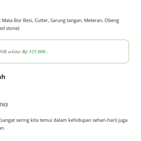
t Mata Bor Besi, Cutter, Sarung tangan, Meteran, Obeng
ted stone)
30B sekitar
Rp 325.000,-
ah
T60)
 (sangat sering kita temui dalam kehidupan sehari-hari) juga
an.