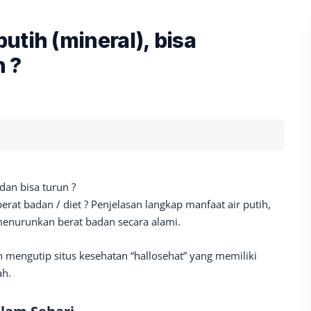
utih (mineral), bisa
n ?
an bisa turun ?
at badan / diet ? Penjelasan langkap manfaat air putih,
enurunkan berat badan secara alami.
 mengutip situs kesehatan “hallosehat” yang memiliki
ah.