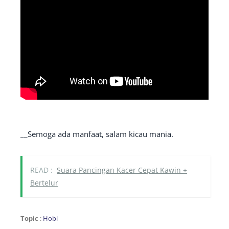
__Semoga ada manfaat, salam kicau mania.
READ :
Suara Pancingan Kacer Cepat Kawin +
Bertelur
Topic
:
Hobi