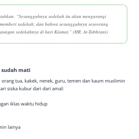
tuhkan. “
Sesungguhnya sedekah itu akan mengurangi
u memberi sedekah; dan bahwa sesungguhnya seseorang
aungan sedekahnya di hari Kiamat.
” (HR. At-Tabhrani)
g sudah mati
ti orang tua, kakek, nenek, guru, temen dan kaum muslimin
ri siska kubur dari dari amal:
ngan iklas waktu hidup
in lainya