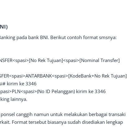
NI)
Banking pada bank BNI. Berikut contoh format smsnya:
ANSFER<spasi>[No Rek Tujuan]<spasi>[Nominal Transfer]
SFER<spasi>ANTARBANK<spasi>[KodeBank+No Rek Tujuan]
i# kirim ke 3346
pasi>PLN<spasi>(No ID Pelanggan) kirim ke 3346
king lainnya.
 ponsel canggih namun untuk melakukan berbagai transaki
rkait. Format tersebut biasanya sudah disediakan lengkap