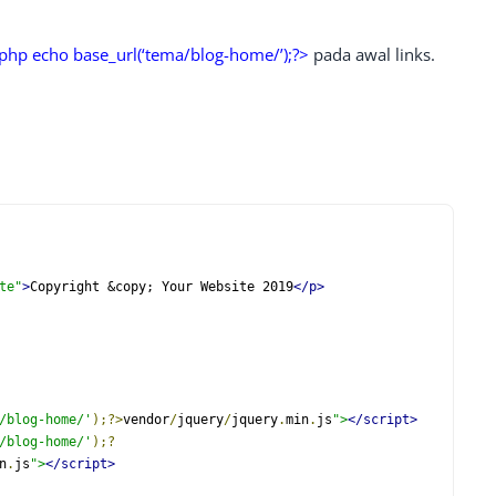
php echo base_url(‘tema/blog-home/’);?>
pada awal links.
te"
>
Copyright &copy; Your Website 2019
</p>
/blog-home/'
);?>
vendor
/
jquery
/
jquery
.
min
.
js
">
</script>
/blog-home/'
);?
n
.
js
">
</script>