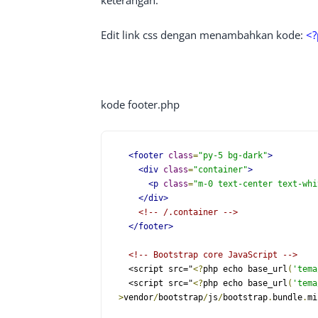
keterangan:
Edit link css dengan menambahkan kode:
<?
kode footer.php
<footer
class
=
"py-5 bg-dark"
>
<div
class
=
"container"
>
<p
class
=
"m-0 text-center text-whi
</div>
<!-- /.container -->
</footer>
<!-- Bootstrap core JavaScript -->
  <script src="
<?
php echo base_url
(
'tema
  <script src="
<?
php echo base_url
(
'tema
>
vendor
/
bootstrap
/
js
/
bootstrap
.
bundle
.
mi