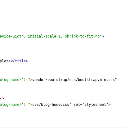
evice-width, initial-scale=1, shrink-to-fit=no"
>
plate
</title>
blog-home/'
);?>
vendor/bootstrap/css/bootstrap.min.css" 
->
blog-home/'
);?>
css/blog-home.css" rel="stylesheet">
