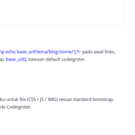
hp echo base_url(‘tema/blog-home/’);?>
pada awal links,
hp:
base_url();
bawaan default codeigniter.
u untuk file (CSS / JS / IMG) sesuai standard bootstrap,
da Codeigniter.