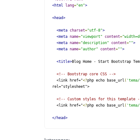
<html
lang
=
"en"
>
<head>
<meta
charset
=
"utf-8"
>
<meta
name
=
"viewport"
content
=
"width=d
<meta
name
=
"description"
content
=
""
>
<meta
name
=
"author"
content
=
""
>
<title>
Blog Home - Start Bootstrap Tem
<!-- Bootstrap core CSS -->
  <link href="
<?
php echo base_url
(
'tema/
rel="stylesheet">

<!-- Custom styles for this template -
  <link href="
<?
php echo base_url
(
'tema/
</head>