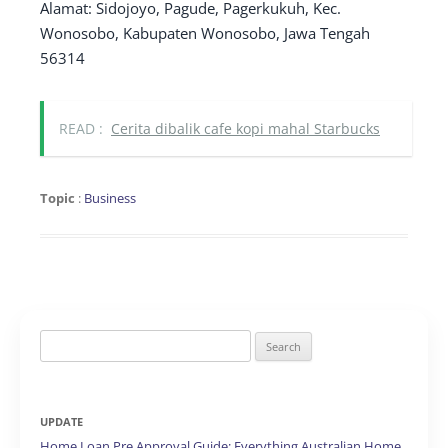
Alamat: Sidojoyo, Pagude, Pagerkukuh, Kec.
Wonosobo, Kabupaten Wonosobo, Jawa Tengah
56314
READ :
Cerita dibalik cafe kopi mahal Starbucks
Topic
:
Business
Search
for:
UPDATE
Home Loan Pre Approval Guide: Everything Australian Home