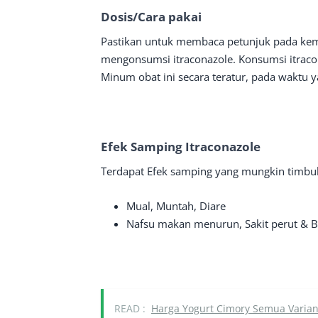
Dosis/Cara pakai
Pastikan untuk membaca petunjuk pada kem
mengonsumsi itraconazole. Konsumsi itracon
Minum obat ini secara teratur, pada waktu y
Efek
S
amping
Itraconazole
Terdapat Efek samping yang mungkin timbul 
Mual, Muntah, Diare
Nafsu makan menurun, Sakit perut & 
READ :
Harga Yogurt Cimory Semua Varia