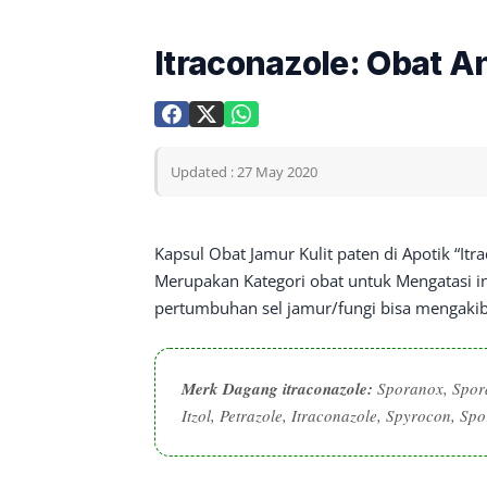
Itraconazole: Obat An
Updated : 27 May 2020
Kapsul Obat Jamur Kulit paten di Apotik “Itr
Merupakan Kategori obat untuk Mengatasi i
pertumbuhan sel jamur/fungi bisa mengakibat
Merk Dagang itraconazole:
Sporanox, Sporax
Itzol, Petrazole, Itraconazole, Spyrocon, Sp