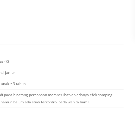
as (K)
ksi jamur
anak ≥ 3 tahun
udi pada binatang percobaan memperlihatkan adanya efek samping
, namun belum ada studi terkontrol pada wanita hamil.