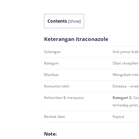
Contents
[
show
]
Keterangan
itraconazole
Golongan
Anti jamur kulit
Kategori
Obat resep/ker
Manfaat
Mengobati infe
Konsumsi oleh
Dewasa – anak-
Kehamilan & menyusui
Kategori C:
St
terhadap janin
Bentuk obat
Kapsul
Note: