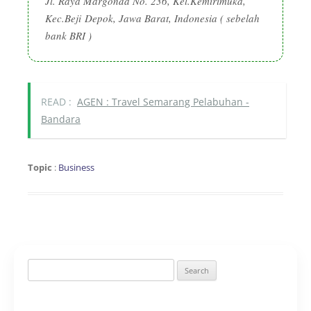
Jl. Raya Margonda No. 236, Kel.Kemirimuka
,
Kec.Beji
Depok
, Jawa Barat, Indonesia ( sebelah
bank BRI )
READ :
AGEN : Travel Semarang Pelabuhan -
Bandara
Topic
:
Business
Search
for: