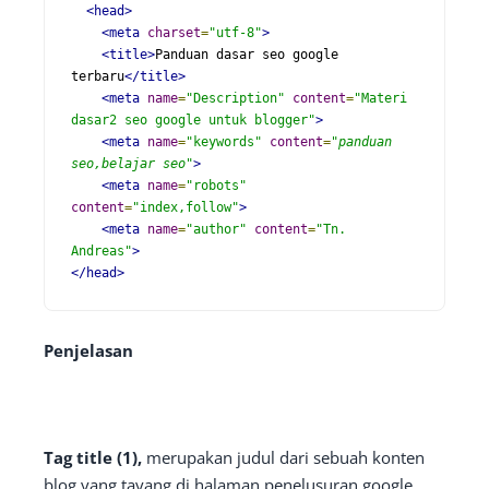
<head>
<meta
charset
=
"utf-8"
>
<
title
>
Panduan dasar seo google 
terbaru
</title>
<meta
name
=
"
Description
"
content
=
"
Materi 
dasar2 seo google untuk blogger
"
>
<meta
name
=
"
keywords
"
content
=
"
panduan 
seo,belajar seo
"
>
<meta
name
=
"
robots
"
content
=
"
index,follow
"
>
<meta
name
=
"
author
"
content
=
"
Tn. 
Andreas
"
>
</head>
Penjelasan
Tag title (1),
merupakan judul dari sebuah konten
blog yang tayang di halaman penelusuran google.