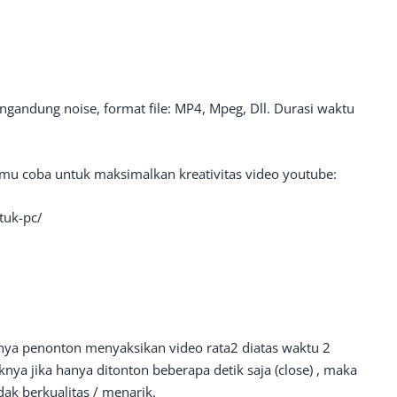
engandung noise, format file: MP4, Mpeg, Dll. Durasi waktu
kamu coba untuk maksimalkan kreativitas video youtube:
ntuk-pc/
iknya penonton menyaksikan video rata2 diatas waktu 2
knya jika hanya ditonton beberapa detik saja (close) , maka
ak berkualitas / menarik.