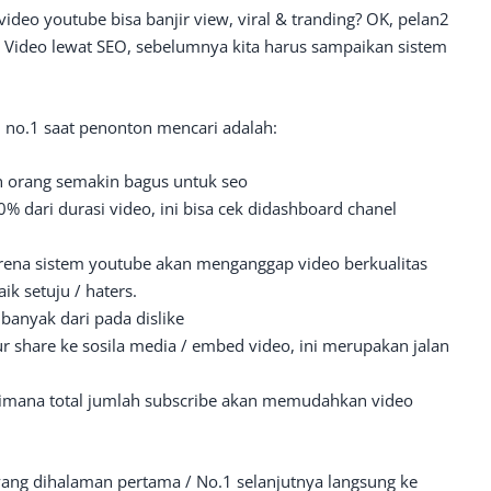
ideo youtube bisa banjir view, viral & tranding? OK, pelan2
asi Video lewat SEO, sebelumnya kita harus sampaikan sistem
n no.1 saat penonton mencari adalah:
n orang semakin bagus untuk seo
% dari durasi video, ini bisa cek didashboard chanel
rena sistem youtube akan menganggap video berkualitas
ik setuju / haters.
h banyak dari pada dislike
ur share ke sosila media / embed video, ini merupakan jalan
 dimana total jumlah subscribe akan memudahkan video
yang dihalaman pertama / No.1 selanjutnya langsung ke