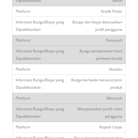
tahun
Kredit Pintar
Bunga dan biaya disesuaikan
profil pengguna
Easycash
Bunga berdasarkan hasil
penilaian kredit
Akulaku
Bunga berbeda menurut jenis
produk
Maucash
Menyesuaikan profil risiko
pengguna
Rupiah Cepat
Biaya bergantung tenor dan