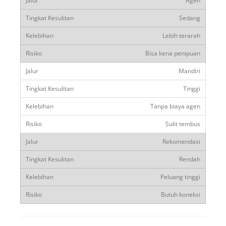
Agen
Sedang
Lebih terarah
Bisa kena penipuan
Mandiri
Tinggi
Tanpa biaya agen
Sulit tembus
Rekomendasi
Rendah
Peluang tinggi
Butuh koneksi