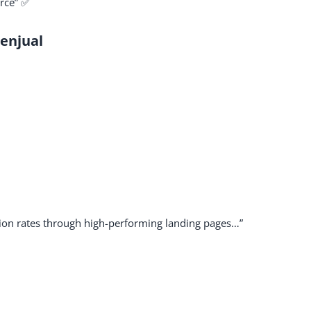
rce” ✅
Menjual
ion rates through high-performing landing pages…”