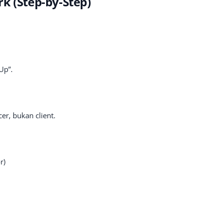
k (Step-by-Step)
Up”.
er, bukan client.
r)