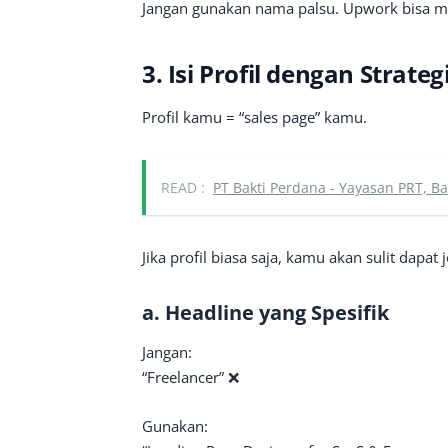
Jangan gunakan nama palsu. Upwork bisa mel
3. Isi Profil dengan Strateg
Profil kamu = “sales page” kamu.
READ :
PT Bakti Perdana - Yayasan PRT, B
Jika profil biasa saja, kamu akan sulit dapat 
a. Headline yang Spesifik
Jangan:
“Freelancer” ❌
Gunakan: