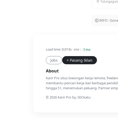
Tulungagung 
INFO : Guna
Load time:
0.013s
· env :
Pro
Jobs
+ Pasang Iklan
About
Karir Pro situs lowongan kerja remote, freela
membantu pencari kerja dari berbagai pendidi
hingga S1, menemukan peluang. Partner emplo
© 2026 Karir Pro by. SEOsatu