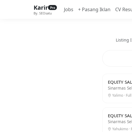
Karir
Pro
Jobs
+ Pasang Iklan
CV Res
By. SEOsatu
Listing
EQUITY SAL
Sinarmas Se
Yalimo · Ful
EQUITY SAL
Sinarmas Se
Yahukimo · F