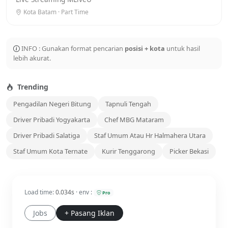
Kota Batam · Part Time
INFO : Gunakan format pencarian
posisi + kota
untuk hasil
lebih akurat.
Trending
Pengadilan Negeri Bitung
Tapnuli Tengah
Driver Pribadi Yogyakarta
Chef MBG Mataram
Driver Pribadi Salatiga
Staf Umum Atau Hr Halmahera Utara
Staf Umum Kota Ternate
Kurir Tenggarong
Picker Bekasi
Load time:
0.034s
· env :
Pro
Jobs
+ Pasang Iklan