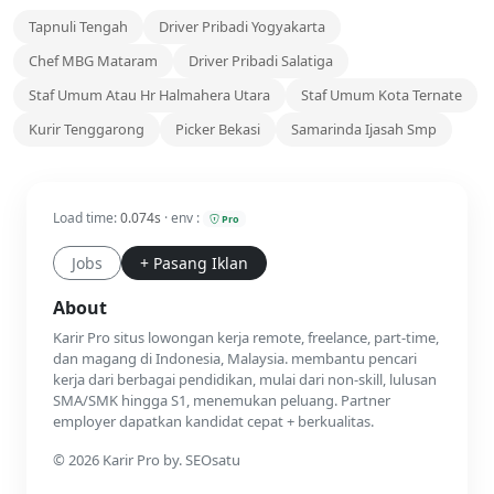
Tapnuli Tengah
Driver Pribadi Yogyakarta
Chef MBG Mataram
Driver Pribadi Salatiga
Staf Umum Atau Hr Halmahera Utara
Staf Umum Kota Ternate
Kurir Tenggarong
Picker Bekasi
Samarinda Ijasah Smp
Load time:
0.074s
· env :
Pro
Jobs
+ Pasang Iklan
About
Karir Pro situs lowongan kerja remote, freelance, part-time,
dan magang di Indonesia, Malaysia. membantu pencari
kerja dari berbagai pendidikan, mulai dari non-skill, lulusan
SMA/SMK hingga S1, menemukan peluang. Partner
employer dapatkan kandidat cepat + berkualitas.
© 2026 Karir Pro by. SEOsatu