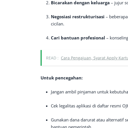
Bicarakan dengan keluarga
– jujur s
Negosiasi restrukturisasi
– beberapa 
cicilan.
Cari bantuan profesional
– konselin
READ :
Cara Pengajuan, Syarat Apply Kart
Untuk pencegahan:
Jangan ambil pinjaman untuk kebutuha
Cek legalitas aplikasi di daftar resmi OJ
Gunakan dana darurat atau alternatif se
bantuan pemerintah.