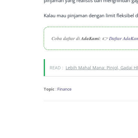
pinjaman yang realistis dan menghindari gag
Kalau mau pinjaman dengan limit fleksibel d
Coba daftar di
AdaKami
: 👉
Daftar AdaKa
READ :
Lebih Mahal Mana: Pinjol, Gadai HP
Topic
:
Finance