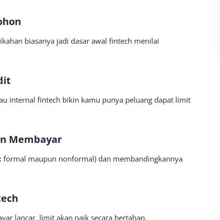
mohon
nikahan biasanya jadi dasar awal fintech menilai
dit
tau internal fintech bikin kamu punya peluang dapat limit
an Membayar
aik formal maupun nonformal) dan membandingkannya
tech
r lancar, limit akan naik secara bertahap.