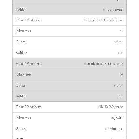
✅ Lumayan
Cocok buat Fresh Grad
✅
✅✅✅
✅✅
Cocok buat Freelancer
❌
✅✅✅
✅✅
UI/UX Website
❌ Jadul
✅ Modern