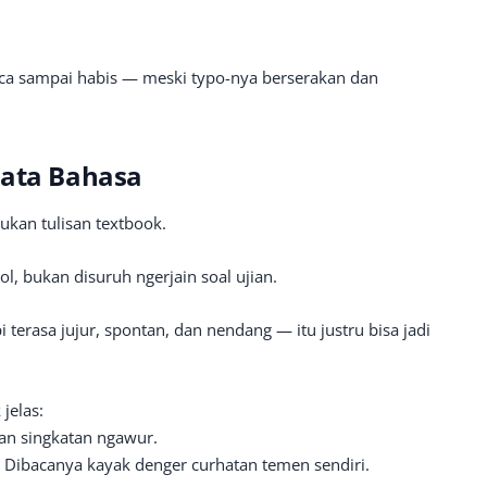
baca sampai habis — meski typo-nya berserakan dan
Tata Bahasa
bukan tulisan textbook.
l, bukan disuruh ngerjain soal ujian.
terasa jujur, spontan, dan nendang — itu justru bisa jadi
 jelas:
dan singkatan ngawur.
. Dibacanya kayak denger curhatan temen sendiri.