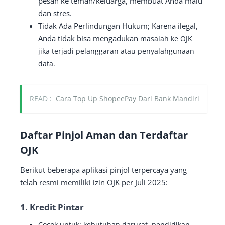
pesan ke teman/keluarga, membuat Anda malu
dan stres.
Tidak Ada Perlindungan Hukum; Karena ilegal,
Anda tidak bisa mengadukan
masalah ke OJK
jika terjadi pelanggaran atau penyalahgunaan
data.
READ :
Cara Top Up ShopeePay Dari Bank Mandiri
Daftar Pinjol Aman dan Terdaftar
OJK
Berikut beberapa aplikasi pinjol terpercaya yang
telah resmi memiliki izin OJK per Juli 2025:
1.
Kredit Pintar
Cocok untuk: kebutuhan darurat, pendidikan,