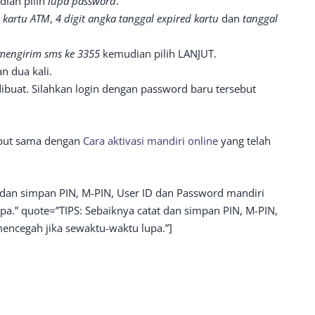
ian pilih
lupa password
.
g kartu ATM
,
4 digit angka tanggal expired kartu
dan
tanggal
mengirim sms ke 3355
kemudian pilih LANJUT.
 dua kali.
dibuat. Silahkan login dengan password baru tersebut
ebut sama dengan
Cara aktivasi mandiri online
yang telah
t dan simpan PIN, M-PIN, User ID dan Password mandiri
a.” quote=”TIPS: Sebaiknya catat dan simpan PIN, M-PIN,
encegah jika sewaktu-waktu lupa.”]