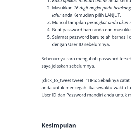
Buka aplikasi mandiri online
anda kemud
Masukkan
16 digit angka pada belakan
lahir
anda Kemudian pilih LANJUT.
Muncul tampilan
perangkat anda akan 
Buat password baru anda dan masukkan
Selamat password baru telah berhasil 
dengan User ID sebelumnya.
Sebenarnya cara mengubah password ters
saya jelaskan sebelumnya.
[click_to_tweet tweet=”TIPS: Sebaiknya cata
anda untuk mencegah jika sewaktu-waktu lup
User ID dan Password mandiri anda untuk m
Kesimpulan