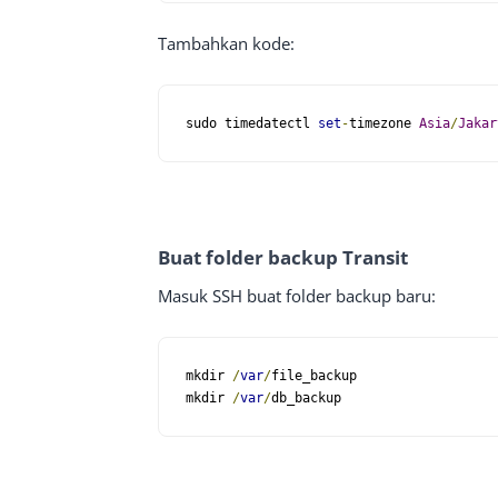
Tambahkan kode:
sudo timedatectl 
set
-
timezone 
Asia
/
Jakar
Buat folder backup Transit
Masuk SSH buat folder backup baru:
mkdir 
/
var
/
file_backup

mkdir 
/
var
/
db_backup