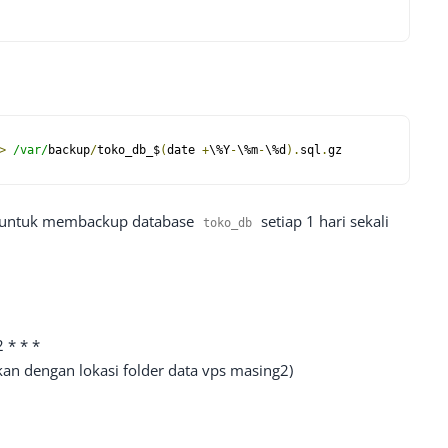
>
/var/
backup
/
toko_db_$
(
date 
+
\%Y
-
\%m
-
\%d
).
sql
.
gz
untuk membackup database
setiap 1 hari sekali
toko_db
 * * *
uikan dengan lokasi folder data vps masing2)