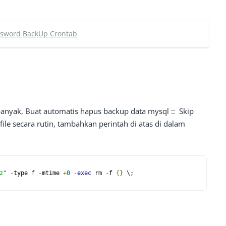
sword BackUp Crontab
anyak, Buat automatis hapus backup data mysql :: Skip
file secara rutin, tambahkan perintah di atas di dalam
z"
-
type f 
-
mtime 
+
0
-
exec
 rm 
-
f 
{}
 \;