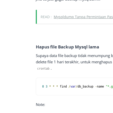
READ :
Mysqldump Tanpa Permintaan Pas
Hapus file Backup Mysql lama
Supaya data file backup tidak menumpung b
delete file 1 hari terakhir, untuk menghapus 
.
crontab
0
3
*
*
*
 find 
/
var
/
db_backup 
-
name 
"*.g
Note: