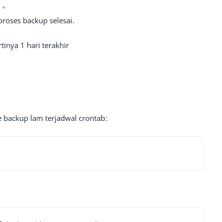
*
proses backup selesai.
rtinya 1 hari terakhir
e backup lam terjadwal crontab: