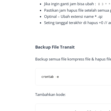
Jika ingin ganti jam bisa ubah :
0
3
*
*
Pastikan jam hapus file setelah semua 
Optinal – Ubah extensi name * .qz
Seting tanggal terakhir di hapus +0 // a
Backup File Transit
Backup semua file kompress file & hapus fil
crontab 
-
e
Tambahkan kode: