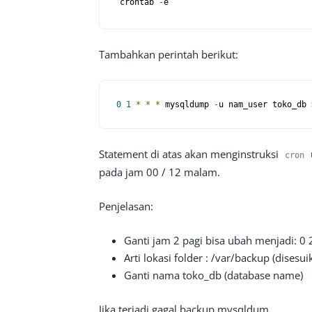
crontab 
-
e
Tambahkan perintah berikut:
0
1
*
*
*
 mysqldump 
-
u nam_user toko_db 
Statement di atas akan menginstruksi
cron
pada jam 00 / 12 malam.
Penjelasan:
Ganti jam 2 pagi bisa ubah menjadi: 0 2
Arti lokasi folder : /var/backup (dises
Ganti nama toko_db (database name)
Jika terjadi gagal backup mysqldum…