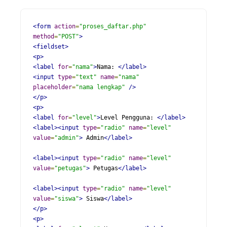
<form
action
=
"proses_daftar.php"
method
=
"POST"
>
<fieldset>
<p>
<label
for
=
"nama"
>
Nama: 
</label>
<input
type
=
"text"
name
=
"nama"
placeholder
=
"nama lengkap"
/>
</p>
<p>
<label
for
=
"level"
>
Level Pengguna: 
</label>
<label><input
type
=
"radio"
name
=
"level"
value
=
"admin"
>
 Admin
</label>
<label><input
type
=
"radio"
name
=
"level"
value
=
"petugas"
>
 Petugas
</label>
<label><input
type
=
"radio"
name
=
"level"
value
=
"siswa"
>
 Siswa
</label>
</p>
<p>