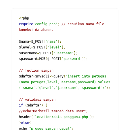
<?
require
'config.php'
;
// sesuikan nama file 
koneksi database.
$nama
=
$_POST
[
'nama'
];
$level
=
$_POST
[
'level'
];
$username
=
$_POST
[
'username'
];
$password
=
MD5
(
$_POST
[
'password'
]);
// fuction simpan 
$daftar
=
$mysqli
->
query
(
"insert into petugas 
(nama_petugas,level,username,password) values 
('$nama','$level','$username','$password')"
);
// validasi simpan
if
(
$daftar
)
{
//echo"Berhasil tambah data user";
header
(
'location:data_pengguna.php'
);
}
else
{
echo 
"proses simpan gagal"
;