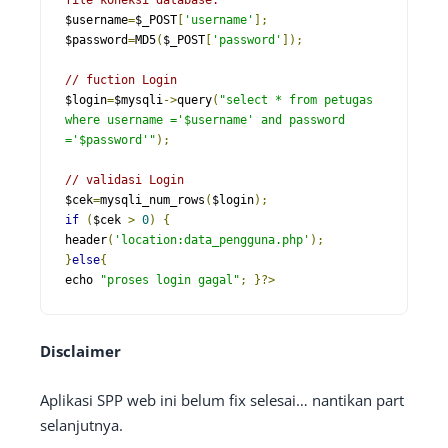
file koneksi database. 
$username
=
$_POST
[
'username'
];
$password
=
MD5
(
$_POST
[
'password'
]);
// fuction Login
$login
=
$mysqli
->
query
(
"select * from petugas 
where username ='$username' and password 
='$password'"
);
// validasi Login
$cek
=
mysqli_num_rows
(
$login
);
if
(
$cek 
>
0
)
{
header
(
'location:data_pengguna.php'
);
}
else
{
echo 
"proses login gagal"
;
}?>
Disclaimer
Aplikasi SPP web ini belum fix selesai… nantikan part
selanjutnya.