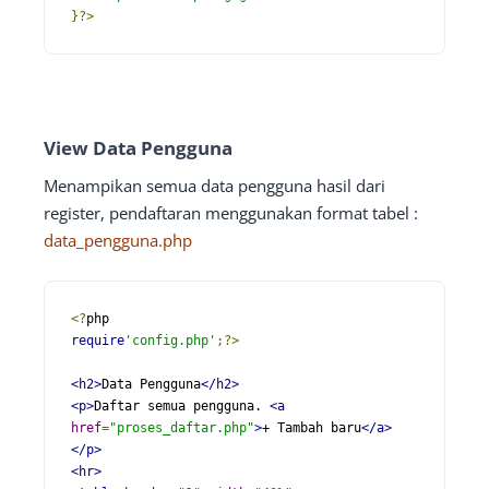
}?>
View Data Pengguna
Menampikan semua data pengguna hasil dari
register, pendaftaran menggunakan format tabel :
data_pengguna.php
<?
require
'config.php'
;?>
<h2>
Data Pengguna
</h2>
<p>
Daftar semua pengguna. 
<a
href
=
"proses_daftar.php"
>
+ Tambah baru
</a>
</p>
<hr>