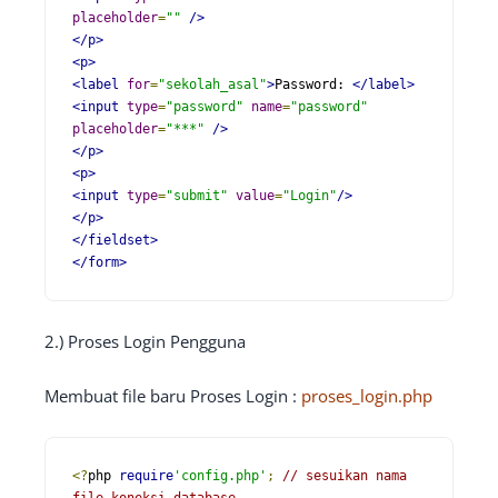
placeholder
=
""
/>
</p>
<p>
<label
for
=
"sekolah_asal"
>
Password: 
</label>
<input
type
=
"password"
name
=
"password"
placeholder
=
"***"
/>
</p>
<p>
<input
type
=
"submit"
value
=
"Login"
/>
</p>
</fieldset>
</form>
2.) Proses Login Pengguna
Membuat file baru Proses Login :
proses_login.php
<?
php 
require
'config.php'
;
// sesuikan nama 