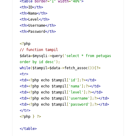
<table
border
=
"1"
width
=
"40%"
>
<th>
ID
</th>
<th>
Nama
</th>
<th>
Level
</th>
<th>
Username
</th>
<th>
Password
</th>
<?
// function tampil
$data
=
$mysqli
->
query
(
'select * from petugas 
order by id desc'
);
while
(
$tampil
=
$data
->
fetch_assoc
()){?>
<tr>
<td>
<?
php echo $tampil
[
'id'
];?>
</td>
<td>
<?
php echo $tampil
[
'nama'
];?>
</td>
<td>
<?
php echo $tampil
[
'level'
];?>
</td>
<td>
<?
php echo $tampil
[
'username'
];?>
</td>
<td>
<?
php echo $tampil
[
'password'
];?>
</td>
</tr>
<?
php 
}
?>
</table>