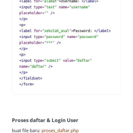
<label
for
=
"alamat"
>
Username: 
</label>
<input
type
=
"text"
name
=
"username"
placeholder
=
""
/>
</p>
<p>
<label
for
=
"sekolah_asal"
>
Password: 
</label>
<input
type
=
"password"
name
=
"password"
placeholder
=
"***"
/>
</p>
<p>
<input
type
=
"submit"
value
=
"Daftar"
name
=
"daftar"
/>
</p>
</fieldset>
</form>
Proses daftar & Login User
buat file baru:
proses_daftar.php