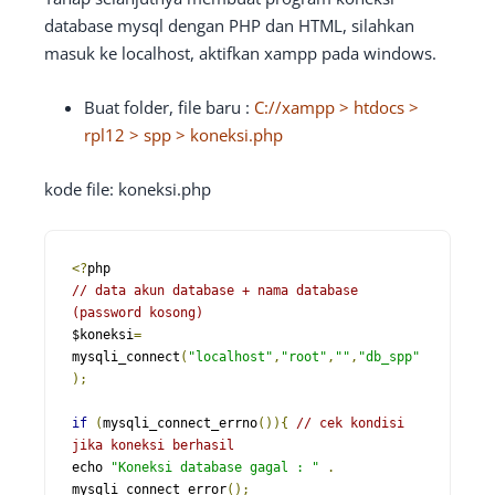
database mysql dengan PHP dan HTML, silahkan
masuk ke localhost, aktifkan xampp pada windows.
Buat folder, file baru :
C://xampp > htdocs >
rpl12 > spp > koneksi.php
kode file: koneksi.php
<?
// data akun database + nama database 
(password kosong)
$koneksi
=
mysqli_connect
(
"localhost"
,
"root"
,
""
,
"db_spp"
);
if
(
mysqli_connect_errno
()){
// cek kondisi 
jika koneksi berhasil
echo 
"Koneksi database gagal : "
.
mysqli_connect_error
();