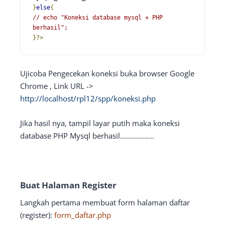
}
else
{
// echo "Koneksi database mysql + PHP 
berhasil";
}?>
Ujicoba Pengecekan koneksi buka browser Google
Chrome , Link URL ->
http://localhost/rpl12/spp/koneksi.php
Jika hasil nya, tampil layar putih maka koneksi
database PHP Mysql berhasil……………..
Buat Halaman Register
Langkah pertama membuat form halaman daftar
(register):
form_daftar.php