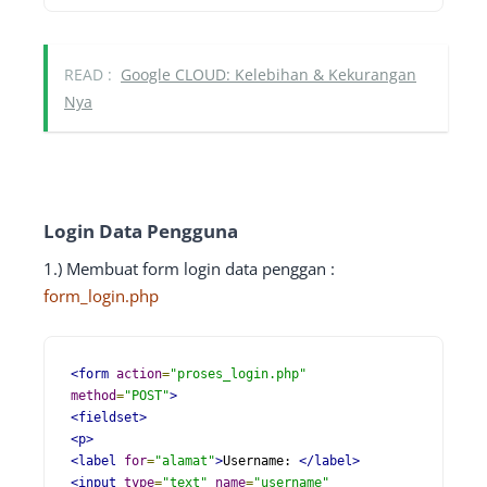
READ :
Google CLOUD: Kelebihan & Kekurangan
Nya
Login Data Pengguna
1.) Membuat form login data penggan :
form_login.php
<form
action
=
"proses_login.php"
method
=
"POST"
>
<fieldset>
<p>
<label
for
=
"alamat"
>
Username: 
</label>
<input
type
=
"text"
name
=
"username"