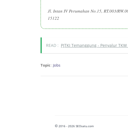
Jl. Intan IV Perumahan No.15, RT.003/RW.0
15122
READ :
PJTKI Temanggung - Penyalur TKW 
Topic
:
Jobs
©
2016 - 2026 SEOsatu.com