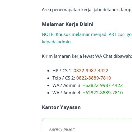
Area penemapatan kerja: jabodetabek, lampu
Melamar Kerja Disini
NOTE: Khusus melamar menjadi ART cuci gos
kepada admin.
Kirim lamaran kerja lewat WA Chat dibawah:
HP / CS 1:
0822-9987-4422
Telp / CS 2:
0
822-8889-7810
WA / Admin 3:
+62822-9987-4422
WA / Admin 4:
+62822-8889-7810
Kantor Yayasan
Agency pusat: