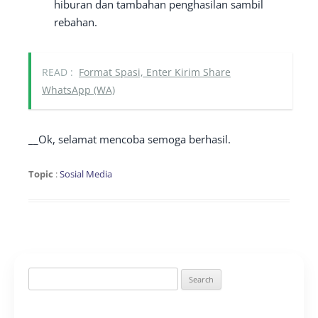
hiburan dan tambahan penghasilan sambil
rebahan.
READ :
Format Spasi, Enter Kirim Share
WhatsApp (WA)
__Ok, selamat mencoba semoga berhasil.
Topic
:
Sosial Media
Search
for: