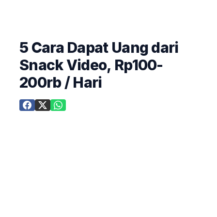
5 Cara Dapat Uang dari
Snack Video, Rp100-
200rb / Hari