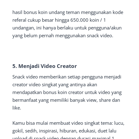
hasil bonus koin undang teman menggunakan kode
referal cukup besar hingga 650.000 koin / 1
undangan, ini hanya berlaku untuk pengguna/akun
yang belum pernah menggunakan snack video.
5. Menjadi Video Creator
Snack video memberikan setiap pengguna menjadi
creator video singkat yang antinya akan
mendapatkan bonus koin creator untuk video yang
bermanfaat yang memiliki banyak view, share dan
like.
Kamu bisa mulai membuat video singkat tema: lucu,
gokil, sedih, inspirasi, hiburan, edukasi, duet lalu
upload di snack video dengan durasi maximal 1