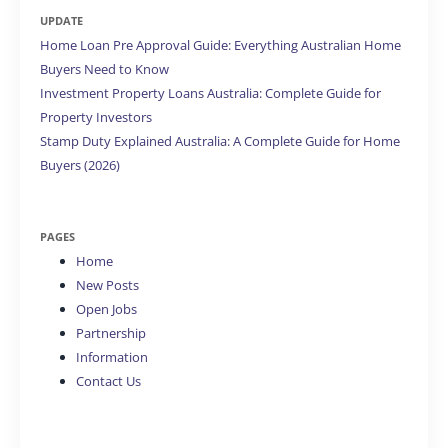
UPDATE
Home Loan Pre Approval Guide: Everything Australian Home
Buyers Need to Know
Investment Property Loans Australia: Complete Guide for
Property Investors
Stamp Duty Explained Australia: A Complete Guide for Home
Buyers (2026)
PAGES
Home
New Posts
Open Jobs
Partnership
Information
Contact Us