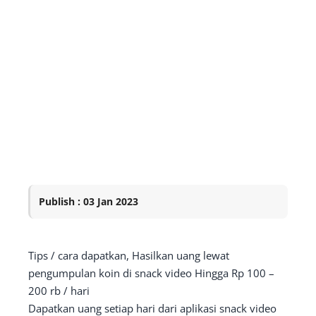
Publish : 03 Jan 2023
Tips / cara dapatkan, Hasilkan uang lewat
pengumpulan koin di snack video Hingga Rp 100 –
200 rb / hari
Dapatkan uang setiap hari dari aplikasi snack video