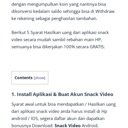
dengan mengumpulkan koin yang nantinya bisa
dikonversi kedalam saldo sehingga bisa di Withdraw
ke rekening sebagai penghasilan tambahan.
Berikut 5 Syarat Hasilkan uang dari aplikasi snack
video secara mudah sambil rebahan main HP,
semuanya bisa dikerjakan 100% secara GRATIS:
Contents
[
show
]
1. Install Aplikasi & Buat Akun Snack Video
Syarat awal untuk bisa mendapatkan / Hasilkan uang
dari aplikasi snack video anda harus install di Hp
android / IOS, segera daftar akun dan dapatkan
bonusnya Download:
Snack Video
Android.