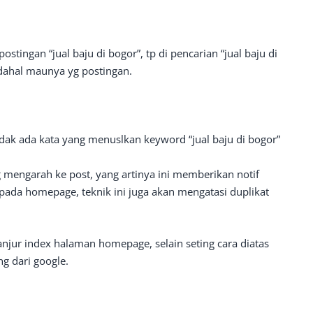
postingan “jual baju di bogor”, tp di pencarian “jual baju di
ahal maunya yg postingan.
ak ada kata yang menuslkan keyword “jual baju di bogor”
 mengarah ke post, yang artinya ini memberikan notif
 pada homepage, teknik ini juga akan mengatasi duplikat
anjur index halaman homepage, selain seting cara diatas
g dari google.