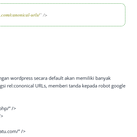
u.com/canonical-urls/
” />
ngan wordpress secara default akan memiliki banyak
gsi rel:cononical URLs, memberi tanda kepada robot google
php/” />
/>
atu.com/” />